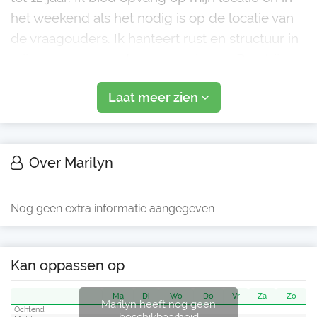
het weekend als het nodig is op de locatie van
de vraagouders. Ik hanteert rust en structuur in
mijn groep en we dansen en zingen. Daarbij
doe ik de voorschoolse dat de kinderen
Laat meer zien
makkelijk kunnen doorstrome
Over Marilyn
Nog geen extra informatie aangegeven
Kan oppassen op
Ma
Di
Wo
Do
Vr
Za
Zo
Marilyn heeft nog geen
Ochtend
beschikbaarheid