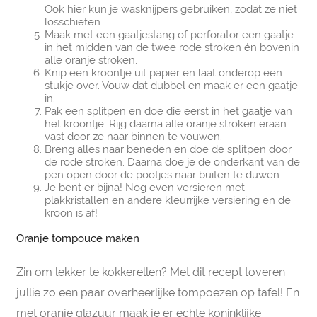
Ook hier kun je wasknijpers gebruiken, zodat ze niet
losschieten.
Maak met een gaatjestang of perforator een gaatje
in het midden van de twee rode stroken én bovenin
alle oranje stroken.
Knip een kroontje uit papier en laat onderop een
stukje over. Vouw dat dubbel en maak er een gaatje
in.
Pak een splitpen en doe die eerst in het gaatje van
het kroontje. Rijg daarna alle oranje stroken eraan
vast door ze naar binnen te vouwen.
Breng alles naar beneden en doe de splitpen door
de rode stroken. Daarna doe je de onderkant van de
pen open door de pootjes naar buiten te duwen.
Je bent er bijna! Nog even versieren met
plakkristallen en andere kleurrijke versiering en de
kroon is af!
Oranje tompouce maken
Zin om lekker te kokkerellen? Met dit recept toveren
jullie zo een paar overheerlijke tompoezen op tafel! En
met oranje glazuur maak je er echte koninklijke