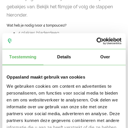
gebakjes van. Bekijk het filmpje of volg de stappen
hieronder.
Wat heb je nodig (voor 4 tompouces)?
4 plakjes bladerdeeg
50 gram custard
1 ei*
500 ml melk
50 gram kristalsuiker
Toestemming
Details
Over
poedersuiker
oranje kleurstof
Hoe maak je ze?
Oppasland maakt gebruik van cookies
Verwarm de oven voor op 200 graden.
Snijd de plakjes bladerdeeg doormidden, leg ze op
We gebruiken cookies om content en advertenties te
een met bakpapier beklede bakplaat en prik er met
personaliseren, om functies voor social media te bieden
een vork gaatjes in. Het bladerdeeg mag nu voor 15
tot 20 minuutjes in de oven.
en om ons websiteverkeer te analyseren. Ook delen we
Ondertussen kun je de banketbakkersroom maken.
informatie over uw gebruik van onze site met onze
Meng met een garde het ei, de custardpoeder en
partners voor social media, adverteren en analyse. Deze
de helft van de suiker goed door elkaar tot het een
glad mengsel wordt.
partners kunnen deze gegevens combineren met andere
Verwarm de melk met de rest van de suiker in een
informatie die u aan ze heeft verstrekt of die ze hebben