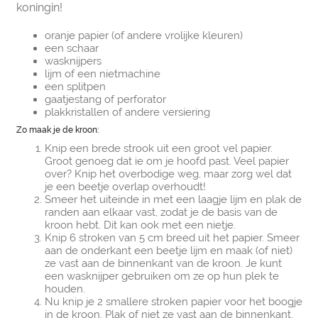
koningin!
oranje papier (of andere vrolijke kleuren)
een schaar
wasknijpers
lijm of een nietmachine
een splitpen
gaatjestang of perforator
plakkristallen of andere versiering
Zo maak je de kroon:
Knip een brede strook uit een groot vel papier.
Groot genoeg dat ie om je hoofd past. Veel papier
over? Knip het overbodige weg, maar zorg wel dat
je een beetje overlap overhoudt!
Smeer het uiteinde in met een laagje lijm en plak de
randen aan elkaar vast, zodat je de basis van de
kroon hebt. Dit kan ook met een nietje.
Knip 6 stroken van 5 cm breed uit het papier. Smeer
aan de onderkant een beetje lijm en maak (of niet)
ze vast aan de binnenkant van de kroon. Je kunt
een wasknijper gebruiken om ze op hun plek te
houden.
Nu knip je 2 smallere stroken papier voor het boogje
in de kroon. Plak of niet ze vast aan de binnenkant.