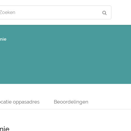
Zoeken
nie
catie oppasadres
Beoordelingen
nie