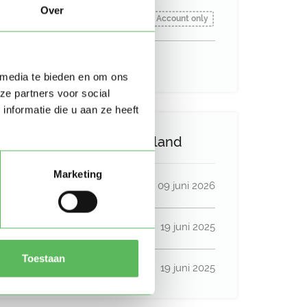
Over
Oppas gezocht vanaf:
Account only
Uurtarief:
Account only
 media te bieden en om ons
ze partners voor social
nformatie die u aan ze heeft
Activiteit op Oppasland
Marketing
Laatste activiteit
09 juni 2026
Lid sinds
19 juni 2025
Toestaan
Profiel bijgewerkt
19 juni 2025