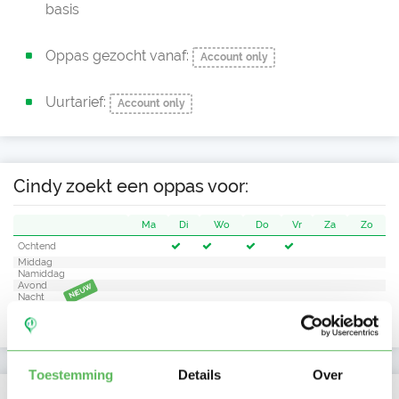
basis
Oppas gezocht vanaf:
Account only
Uurtarief:
Account only
Cindy zoekt een oppas voor:
Ma
Di
Wo
Do
Vr
Za
Zo
Ochtend
Middag
Namiddag
Avond
NIEUW
Nacht
Toestemming
Details
Over
Activiteit op Oppasland