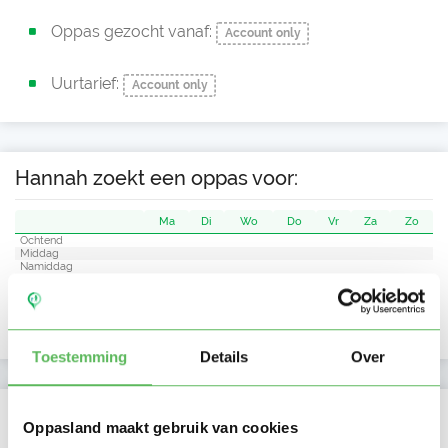
Oppas gezocht vanaf:
Account only
Uurtarief:
Account only
Hannah zoekt een oppas voor:
Ma
Di
Wo
Do
Vr
Za
Zo
Ochtend
Middag
Namiddag
Avond
NIEUW
Nacht
Toestemming
Details
Over
Activiteit op Oppasland
Oppasland maakt gebruik van cookies