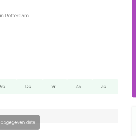
 in Rotterdam.
Wo
Do
Vr
Za
Zo
 opgegeven data