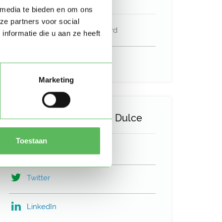
 media te bieden en om ons
ze partners voor social
E-mailadres is geverifieerd
nformatie die u aan ze heeft
Google is gekoppeld
Marketing
Deel het profiel van Dulce
Toestaan
Facebook
Twitter
LinkedIn