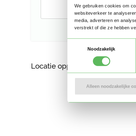
We gebruiken cookies om cont
websiteverkeer te analyseren
media, adverteren en analys
verstrekt of die ze hebben v
Toestemmingsselectie
Noodzakelijk
Locatie oppasadres (Rotterda
Alleen noodzakelijke c