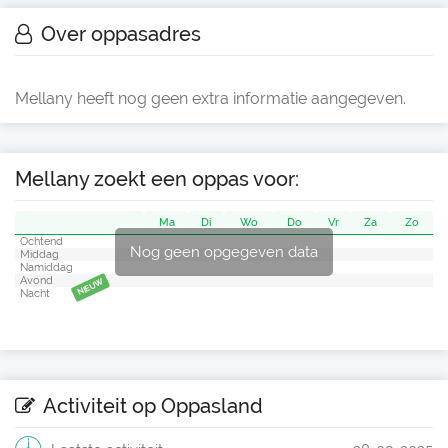
Over oppasadres
Mellany heeft nog geen extra informatie aangegeven.
Mellany zoekt een oppas voor:
Ma
Di
Wo
Do
Vr
Za
Zo
Ochtend
Nog geen opgegeven data
Middag
Namiddag
Avond
NIEUW
Nacht
Activiteit op Oppasland