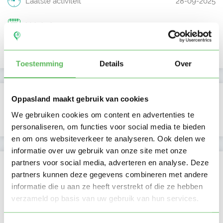
Laatste activiteit
28-09-2025
Lid sinds
17-04-2025
Profiel bijgewerkt
17-04-2025
Toestemming
Details
Over
Verificaties
Oppasland maakt gebruik van cookies
We gebruiken cookies om content en advertenties te
E-mailadres is geverifieerd
personaliseren, om functies voor social media te bieden
en om ons websiteverkeer te analyseren. Ook delen we
informatie over uw gebruik van onze site met onze
partners voor social media, adverteren en analyse. Deze
Locatie oppasadres (Rotterdam)
partners kunnen deze gegevens combineren met andere
informatie die u aan ze heeft verstrekt of die ze hebben
verzameld op basis van uw gebruik van hun services.