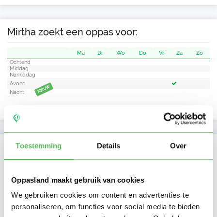
Mirtha zoekt een oppas voor:
Ma
Di
Wo
Do
Vr
Za
Zo
Ochtend
Middag
Namiddag
Avond
NIEUW
Nacht
Activiteit op Oppasland
Toestemming
Details
Over
Laatste activiteit
04-06-2026
Oppasland maakt gebruik van cookies
Lid sinds
02-06-2026
We gebruiken cookies om content en advertenties te
personaliseren, om functies voor social media te bieden
Profiel bijgewerkt
04-06-2026