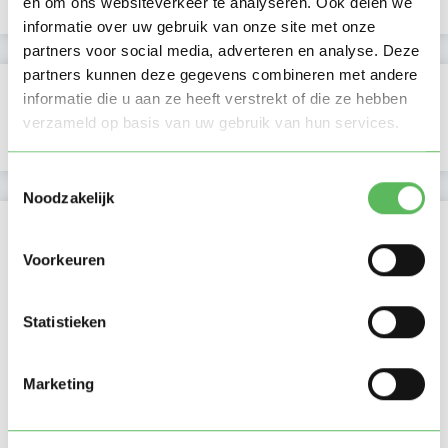
en om ons websiteverkeer te analyseren. Ook delen we
informatie over uw gebruik van onze site met onze
partners voor social media, adverteren en analyse. Deze
partners kunnen deze gegevens combineren met andere
Verificaties
informatie die u aan ze heeft verstrekt of die ze hebben
verzameld op basis van uw gebruik van hun services.
E-mailadres is geverifieerd
Toestemmingsselectie
Noodzakelijk
Locatie oppasadres (Rotterdam)
Voorkeuren
Statistieken
Marketing