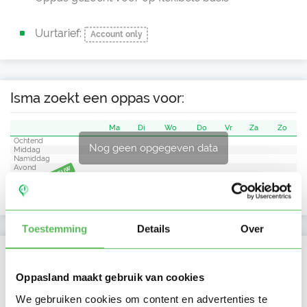
Uurtarief:
Account only
Isma zoekt een oppas voor:
Ma
Di
Wo
Do
Vr
Za
Zo
Ochtend
Nog geen opgegeven data
Middag
Namiddag
Avond
NIEUW
Nacht
Toestemming
Details
Over
Activiteit op Oppasland
Oppasland maakt gebruik van cookies
Laatste activiteit
16-04-2026
We gebruiken cookies om content en advertenties te