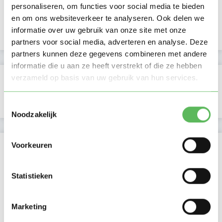
personaliseren, om functies voor social media te bieden
Lid sinds
08-10-2025
en om ons websiteverkeer te analyseren. Ook delen we
informatie over uw gebruik van onze site met onze
Profiel bijgewerkt
10-10-2025
partners voor social media, adverteren en analyse. Deze
partners kunnen deze gegevens combineren met andere
informatie die u aan ze heeft verstrekt of die ze hebben
Verificaties
verzameld op basis van uw gebruik van hun services.
E-mailadres is geverifieerd
Toestemmingsselectie
Noodzakelijk
Locatie oppasadres (Rotterdam)
Voorkeuren
Statistieken
Marketing