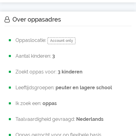
Over oppasadres
Oppaslocatie:
Account only
Aantal kinderen:
3
Zoekt oppas voor:
3 kinderen
Leeftijdsgroepen:
peuter en
lagere school
Ik zoek een:
oppas
Taalvaardigheid gevraagd:
Nederlands
Oppas gezocht voor op flexibele basis