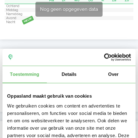
Ma
Di
Wo
Do
Vr
Za
Zo
Ochtend
Nog geen opgegeven data
Middag
Namiddag
Avond
NIEUW
Nacht
Activiteit op Oppasland
Laatste activiteit
04-09-2025
Toestemming
Details
Over
Lid sinds
01-09-2025
Oppasland maakt gebruik van cookies
Profiel bijgewerkt
01-09-2025
We gebruiken cookies om content en advertenties te
personaliseren, om functies voor social media te bieden
en om ons websiteverkeer te analyseren. Ook delen we
informatie over uw gebruik van onze site met onze
Verificaties
partners voor social media, adverteren en analyse. Deze