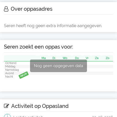
Over oppasadres
Seren heeft nog geen extra informatie aangegeven.
Seren zoekt een oppas voor:
Ma
Di
Wo
Do
Vr
Za
Zo
Ochtend
Nog geen opgegeven data
Middag
Namiddag
Avond
NIEUW
Nacht
Activiteit op Oppasland