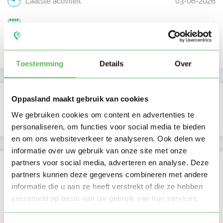
Laatste activiteit
03-06-2026
Lid sinds
27-05-2026
Profiel bijgewerkt
03-06-2026
Toestemming
Details
Over
Verificaties
Oppasland maakt gebruik van cookies
We gebruiken cookies om content en advertenties te
E-mailadres is geverifieerd
personaliseren, om functies voor social media te bieden
en om ons websiteverkeer te analyseren. Ook delen we
informatie over uw gebruik van onze site met onze
partners voor social media, adverteren en analyse. Deze
Locatie oppasadres (Leiden)
partners kunnen deze gegevens combineren met andere
informatie die u aan ze heeft verstrekt of die ze hebben
verzameld op basis van uw gebruik van hun services.