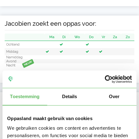
Jacobien zoekt een oppas voor:
Ma
Di
Wo
Do
Vr
Za
Zo
Ochtend
Middag
Namiddag
Avond
NIEUW
Nacht
Toestemming
Details
Over
Activiteit op Oppasland
Laatste activiteit
07-08-2026
Oppasland maakt gebruik van cookies
We gebruiken cookies om content en advertenties te
Lid sinds
25-06-2025
personaliseren, om functies voor social media te bieden