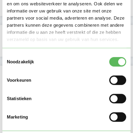
en om ons websiteverkeer te analyseren. Ook delen we
Profiel bijgewerkt
22-07-2026
informatie over uw gebruik van onze site met onze
partners voor social media, adverteren en analyse. Deze
partners kunnen deze gegevens combineren met andere
Verificaties
informatie die u aan ze heeft verstrekt of die ze hebben
verzameld op basis van uw gebruik van hun services.
E-mailadres is geverifieerd
Toestemmingsselectie
Noodzakelijk
Locatie oppasadres (Haren (GR))
Voorkeuren
Statistieken
Marketing