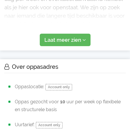
als je hier ook voor openstaat. We zijn op zoek
naar iemand die langere tijd beschikbaar is voor
de stabiliteit voor de kinderen. Je bent een
belangrijk onderdeel van ons gezin. Het werk
Laat meer zien
houdt in het halen en
Over oppasadres
Oppaslocatie:
Account only
Oppas gezocht voor
10
uur per week op flexibele
en structurele basis
Uurtarief:
Account only