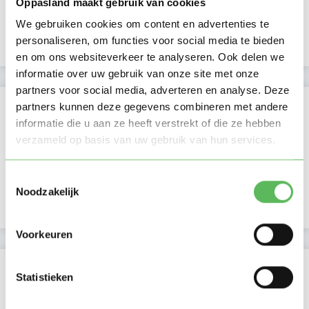
Oppasland maakt gebruik van cookies
Lid sinds
22-05-2026
We gebruiken cookies om content en advertenties te
Profiel bijgewerkt
22-05-2026
personaliseren, om functies voor social media te bieden
en om ons websiteverkeer te analyseren. Ook delen we
informatie over uw gebruik van onze site met onze
partners voor social media, adverteren en analyse. Deze
Verificaties
partners kunnen deze gegevens combineren met andere
informatie die u aan ze heeft verstrekt of die ze hebben
E-mailadres is geverifieerd
verzameld op basis van uw gebruik van hun services.
Telefoonnummer is geverifieerd
Toestemmingsselectie
Noodzakelijk
Google is gekoppeld
Voorkeuren
Locatie oppasadres (Groningen)
Statistieken