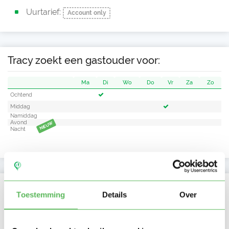
Uurtarief:
Account only
Tracy zoekt een gastouder voor:
Ma
Di
Wo
Do
Vr
Za
Zo
Ochtend
Middag
Namiddag
Avond
NIEUW
Nacht
Activiteit op Oppasland
Toestemming
Details
Over
Laatste activiteit
22-05-2026