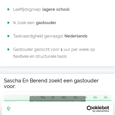
Leeftijdsgroep:
lagere school
Ik zoek een:
gastouder
Taalvaardigheid gevraagd:
Nederlands
Gastouder gezocht voor
1
uur per week op
flexibele en structurele basis
Sascha En Berend zoekt een gastouder
voor:
Ma
Di
Wo
Do
Vr
Za
Zo
Nog geen opgegeven data
Ochtend
Middag
Namiddag
Avond
NIEUW