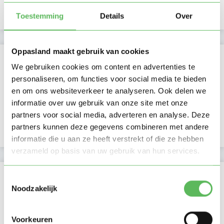
Nacht
Toestemming
Details
Over
Oppasland maakt gebruik van cookies
Activiteit op Oppasland
We gebruiken cookies om content en advertenties te
personaliseren, om functies voor social media te bieden
Laatste activiteit
15-05-2026
en om ons websiteverkeer te analyseren. Ook delen we
informatie over uw gebruik van onze site met onze
Lid sinds
17-04-2019
partners voor social media, adverteren en analyse. Deze
partners kunnen deze gegevens combineren met andere
Profiel bijgewerkt
15-05-2026
informatie die u aan ze heeft verstrekt of die ze hebben
verzameld op basis van uw gebruik van hun services.
Verificaties
Toestemmingsselectie
Noodzakelijk
E-mailadres is geverifieerd
Voorkeuren
Telefoonnummer is geverifieerd