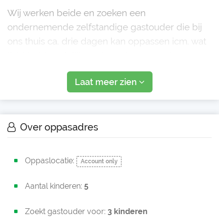
Wij werken beide en zoeken een
ondernemende zelfstandige gastouder die bij
ons thuis ca. drie dagen kan oppassen icm. wat
licht huishoudelijk werk, zoals een wasje
opvouwen, boodschappen doen of stofzuigen
Laat meer zien
en daarna onze kids van (nabije) school kan
halen en met hen wat ka
Over oppasadres
Oppaslocatie:
Account only
Aantal kinderen:
5
Zoekt gastouder voor:
3 kinderen