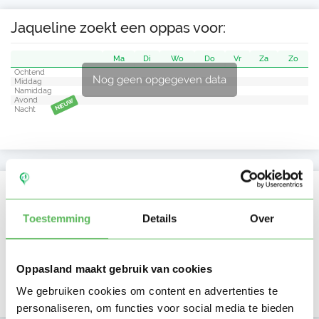
Jaqueline zoekt een oppas voor:
Ma
Di
Wo
Do
Vr
Za
Zo
Ochtend
Nog geen opgegeven data
Middag
Namiddag
Avond
NIEUW
Nacht
Activiteit op Oppasland
Toestemming
Details
Over
Laatste activiteit
07-07-2026
Lid sinds
07-07-2026
Oppasland maakt gebruik van cookies
Profiel bijgewerkt
07-07-2026
We gebruiken cookies om content en advertenties te
personaliseren, om functies voor social media te bieden