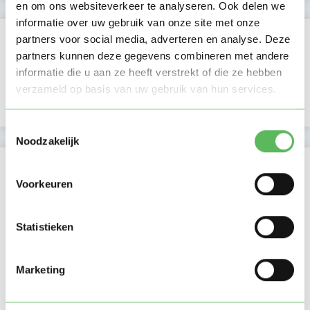
en om ons websiteverkeer te analyseren. Ook delen we
informatie over uw gebruik van onze site met onze
Verificaties
partners voor social media, adverteren en analyse. Deze
partners kunnen deze gegevens combineren met andere
E-mailadres is geverifieerd
informatie die u aan ze heeft verstrekt of die ze hebben
verzameld op basis van uw gebruik van hun services.
Google is gekoppeld
Toestemmingsselectie
Noodzakelijk
Locatie oppasadres (Echt)
Voorkeuren
Statistieken
Marketing