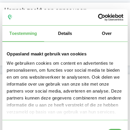
Hannah zoekt een oppas voor:
Ma
Di
Wo
Do
Vr
Za
Zo
Ochtend
Toestemming
Details
Over
Middag
Namiddag
Avond
NIEUW
Nacht
Oppasland maakt gebruik van cookies
We gebruiken cookies om content en advertenties te
personaliseren, om functies voor social media te bieden
en om ons websiteverkeer te analyseren. Ook delen we
Activiteit op Oppasland
informatie over uw gebruik van onze site met onze
partners voor social media, adverteren en analyse. Deze
Laatste activiteit
03-08-2026
partners kunnen deze gegevens combineren met andere
informatie die u aan ze heeft verstrekt of die ze hebben
Lid sinds
03-09-2025
verzameld op basis van uw gebruik van hun services.
Profiel bijgewerkt
03-09-2025
Toestemmingsselectie