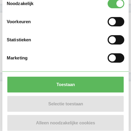
Noodzakelijk
Verificaties
Voorkeuren
E-mailadres is geverifieerd
Statistieken
Telefoonnummer is geverifieerd
Marketing
Google is gekoppeld
Toestaan
Locatie oppasadres (Diemen)
Selectie toestaan
Alleen noodzakelijke cookies