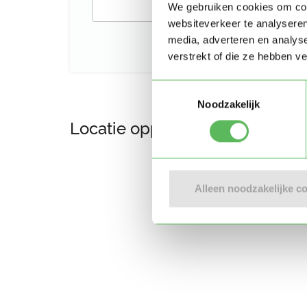
We gebruiken cookies om cont
websiteverkeer te analyseren
media, adverteren en analys
verstrekt of die ze hebben v
Toestemmingsselectie
Noodzakelijk
Locatie oppasadres (Den Haag
Alleen noodzakelijke c