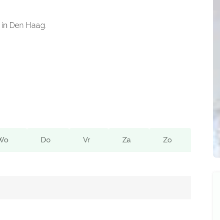
 in Den Haag.
Wo
Do
Vr
Za
Zo