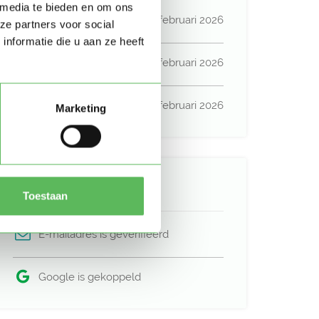
 media te bieden en om ons
Laatste activiteit
04 februari 2026
ze partners voor social
nformatie die u aan ze heeft
Lid sinds
03 februari 2026
Profiel bijgewerkt
03 februari 2026
Marketing
Verificaties
Toestaan
E-mailadres is geverifieerd
Google is gekoppeld