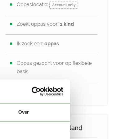
Oppaslocatie:
Account only
Zoekt oppas voor:
1 kind
Ik zoek een:
oppas
Oppas gezocht voor op flexibele
basis
Uurtarief:
Account only
Over
Activiteit op Oppasland