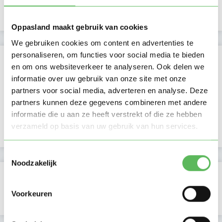
Nacht
Oppasland maakt gebruik van cookies
We gebruiken cookies om content en advertenties te
personaliseren, om functies voor social media te bieden
Activiteit op Oppasland
en om ons websiteverkeer te analyseren. Ook delen we
informatie over uw gebruik van onze site met onze
Laatste activiteit
24-07-2025
partners voor social media, adverteren en analyse. Deze
partners kunnen deze gegevens combineren met andere
Lid sinds
31-05-2023
informatie die u aan ze heeft verstrekt of die ze hebben
verzameld op basis van uw gebruik van hun services.
Profiel bijgewerkt
31-05-2023
Toestemmingsselectie
Noodzakelijk
Verificaties
Voorkeuren
E-mailadres is geverifieerd