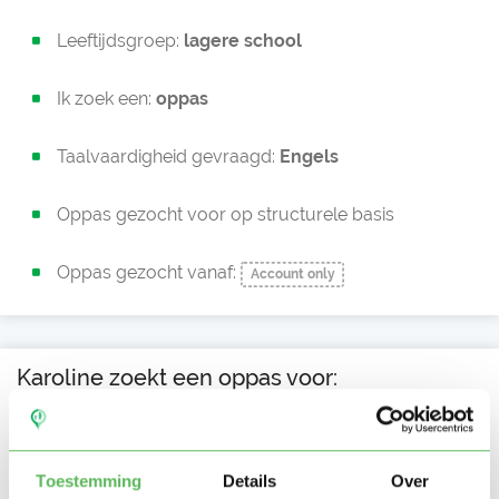
Leeftijdsgroep:
lagere school
Ik zoek een:
oppas
Taalvaardigheid gevraagd:
Engels
Oppas gezocht voor op structurele basis
Oppas gezocht vanaf:
Account only
Karoline zoekt een oppas voor:
Ma
Di
Wo
Do
Vr
Za
Zo
Ochtend
Nog geen opgegeven data
Middag
Namiddag
Toestemming
Details
Over
Avond
NIEUW