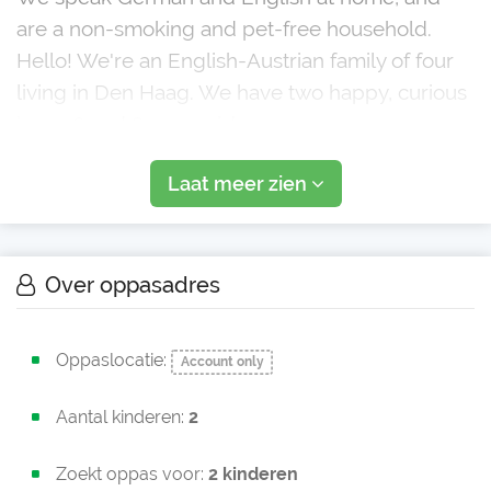
are a non-smoking and pet-free household.
Hello! We're an English-Austrian family of four
living in Den Haag. We have two happy, curious
boys, 6 and 8 years old.
We speak German and English at home, and
Laat meer zien
are a non-smoking and pet-free h
Over oppasadres
Oppaslocatie:
Account only
Aantal kinderen:
2
Zoekt oppas voor:
2 kinderen