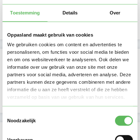
Middag
Namiddag
Toestemming
Details
Over
Avond
NIEUW
Nacht
Oppasland maakt gebruik van cookies
We gebruiken cookies om content en advertenties te
personaliseren, om functies voor social media te bieden
Activiteit op Oppasland
en om ons websiteverkeer te analyseren. Ook delen we
informatie over uw gebruik van onze site met onze
Laatste activiteit
16-07-2026
partners voor social media, adverteren en analyse. Deze
partners kunnen deze gegevens combineren met andere
Lid sinds
23-06-2026
informatie die u aan ze heeft verstrekt of die ze hebben
verzameld op basis van uw gebruik van hun services.
Profiel bijgewerkt
06-07-2026
Toestemmingsselectie
Noodzakelijk
Verificaties
Voorkeuren