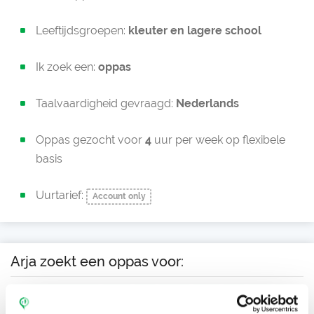
Leeftijdsgroepen:
kleuter en
lagere school
Ik zoek een:
oppas
Taalvaardigheid gevraagd:
Nederlands
Oppas gezocht voor
4
uur per week op flexibele
basis
Uurtarief:
Account only
Arja zoekt een oppas voor:
Ma
Di
Wo
Do
Vr
Za
Zo
Ochtend