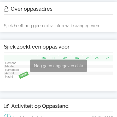
Over oppasadres
Sjiek heeft nog geen extra informatie aangegeven.
Sjiek zoekt een oppas voor:
Ma
Di
Wo
Do
Vr
Za
Zo
Ochtend
Nog geen opgegeven data
Middag
Namiddag
Avond
NIEUW
Nacht
Activiteit op Oppasland