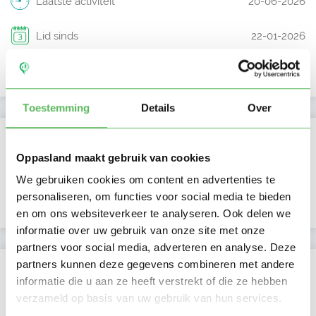
Laatste activiteit
20-06-2026
Lid sinds
22-01-2026
Profiel bijgewerkt
22-01-2026
Toestemming
Details
Over
Verificaties
Oppasland maakt gebruik van cookies
E-mailadres is geverifieerd
We gebruiken cookies om content en advertenties te
personaliseren, om functies voor social media te bieden
Google is gekoppeld
en om ons websiteverkeer te analyseren. Ook delen we
informatie over uw gebruik van onze site met onze
partners voor social media, adverteren en analyse. Deze
partners kunnen deze gegevens combineren met andere
Locatie oppasadres (Den Haag)
informatie die u aan ze heeft verstrekt of die ze hebben
verzameld op basis van uw gebruik van hun services.