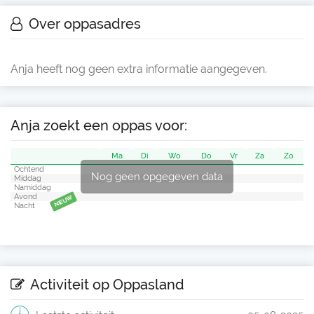
Over oppasadres
Anja heeft nog geen extra informatie aangegeven.
Anja zoekt een oppas voor:
Ma
Di
Wo
Do
Vr
Za
Zo
Ochtend
Nog geen opgegeven data
Middag
Namiddag
Avond
NIEUW
Nacht
Activiteit op Oppasland