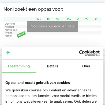
Noni zoekt een oppas voor:
Ma
Di
Wo
Do
Vr
Za
Zo
Ochtend
Nog geen opgegeven data
Middag
Namiddag
Avond
NIEUW
Nacht
Activiteit op Oppasland
Toestemming
Details
Over
Laatste activiteit
20-06-2026
Oppasland maakt gebruik van cookies
Lid sinds
12-06-2026
We gebruiken cookies om content en advertenties te
Profiel bijgewerkt
14-06-2026
personaliseren, om functies voor social media te bieden
en om ons websiteverkeer te analyseren. Ook delen we