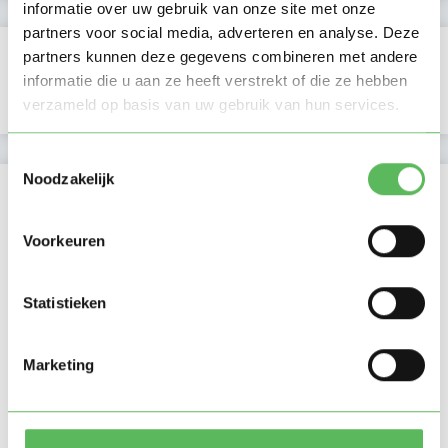
informatie over uw gebruik van onze site met onze
partners voor social media, adverteren en analyse. Deze
Verificaties
partners kunnen deze gegevens combineren met andere
informatie die u aan ze heeft verstrekt of die ze hebben
E-mailadres is geverifieerd
verzameld op basis van uw gebruik van hun services.
Toestemmingsselectie
Noodzakelijk
Locatie oppasadres (Den Haag)
Voorkeuren
Statistieken
Marketing