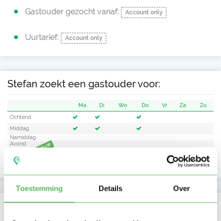
Gastouder gezocht vanaf:
Account only
Uurtarief:
Account only
Stefan zoekt een gastouder voor:
Ma
Di
Wo
Do
Vr
Za
Zo
Ochtend
Middag
Namiddag
Avond
NIEUW
Nacht
Toestemming
Details
Over
Activiteit op Oppasland