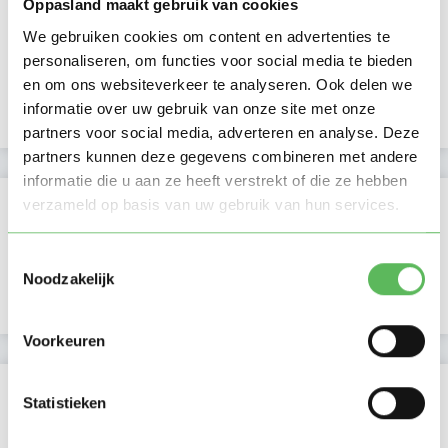
Oppasland maakt gebruik van cookies
Laatste activiteit
07-07-2026
We gebruiken cookies om content en advertenties te
personaliseren, om functies voor social media te bieden
Lid sinds
07-07-2026
en om ons websiteverkeer te analyseren. Ook delen we
informatie over uw gebruik van onze site met onze
Profiel bijgewerkt
07-07-2026
partners voor social media, adverteren en analyse. Deze
partners kunnen deze gegevens combineren met andere
informatie die u aan ze heeft verstrekt of die ze hebben
Verificaties
verzameld op basis van uw gebruik van hun services.
E-mailadres is geverifieerd
Toestemmingsselectie
Noodzakelijk
Telefoonnummer is geverifieerd
Voorkeuren
Locatie oppasadres (Capelle aan den IJssel)
Statistieken