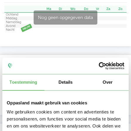
Ma
Di
Wo
Do
Vr
Za
Zo
Ochtend
Nog geen opgegeven data
Middag
Namiddag
Avond
NIEUW
Nacht
Activiteit op Oppasland
Laatste activiteit
08-07-2026
Toestemming
Details
Over
Lid sinds
08-07-2026
Oppasland maakt gebruik van cookies
Profiel bijgewerkt
08-07-2026
We gebruiken cookies om content en advertenties te
personaliseren, om functies voor social media te bieden
en om ons websiteverkeer te analyseren. Ook delen we