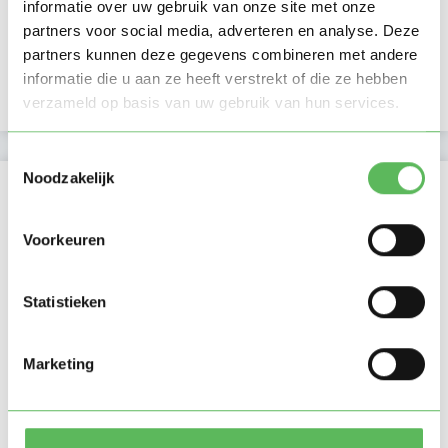
Verificaties
informatie over uw gebruik van onze site met onze
partners voor social media, adverteren en analyse. Deze
E-mailadres is geverifieerd
partners kunnen deze gegevens combineren met andere
informatie die u aan ze heeft verstrekt of die ze hebben
Telefoonnummer is geverifieerd
verzameld op basis van uw gebruik van hun services.
Toestemmingsselectie
Noodzakelijk
Locatie oppasadres (Capelle aan den IJssel)
Voorkeuren
Statistieken
Marketing