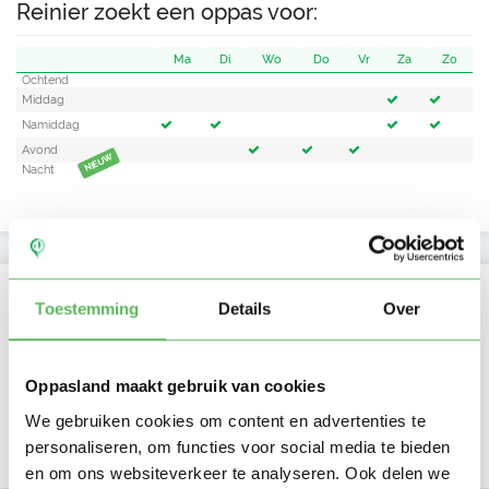
Reinier zoekt een oppas voor:
Ma
Di
Wo
Do
Vr
Za
Zo
Ochtend
Middag
Namiddag
Avond
NIEUW
Nacht
Activiteit op Oppasland
Toestemming
Details
Over
Laatste activiteit
05-09-2025
Oppasland maakt gebruik van cookies
Lid sinds
21-08-2024
We gebruiken cookies om content en advertenties te
personaliseren, om functies voor social media te bieden
Profiel bijgewerkt
20-08-2025
en om ons websiteverkeer te analyseren. Ook delen we