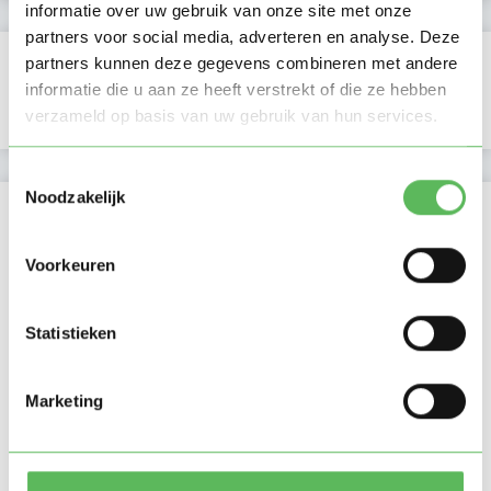
informatie over uw gebruik van onze site met onze
partners voor social media, adverteren en analyse. Deze
Verificaties
partners kunnen deze gegevens combineren met andere
informatie die u aan ze heeft verstrekt of die ze hebben
E-mailadres is geverifieerd
verzameld op basis van uw gebruik van hun services.
Toestemmingsselectie
Noodzakelijk
Locatie oppasadres (Buren (GD))
Voorkeuren
Statistieken
Marketing