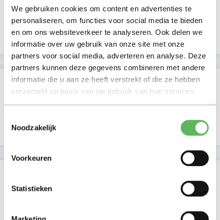
We gebruiken cookies om content en advertenties te
Lid sinds
26-08-2025
personaliseren, om functies voor social media te bieden
en om ons websiteverkeer te analyseren. Ook delen we
Profiel bijgewerkt
04-10-2025
informatie over uw gebruik van onze site met onze
partners voor social media, adverteren en analyse. Deze
partners kunnen deze gegevens combineren met andere
informatie die u aan ze heeft verstrekt of die ze hebben
Verificaties
verzameld op basis van uw gebruik van hun services.
E-mailadres is geverifieerd
Toestemmingsselectie
Google is gekoppeld
Noodzakelijk
Voorkeuren
Locatie oppasadres (Bilthoven)
Statistieken
Marketing