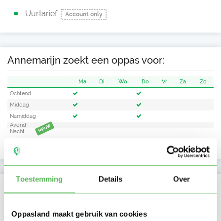
Uurtarief:
Account only
Annemarijn zoekt een oppas voor:
Ma
Di
Wo
Do
Vr
Za
Zo
Ochtend
Middag
Namiddag
Avond
NIEUW
Nacht
Toestemming
Details
Over
Activiteit op Oppasland
Laatste activiteit
26-03-2026
Oppasland maakt gebruik van cookies