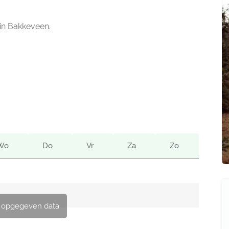
 in Bakkeveen.
Wo
Do
Vr
Za
Zo
 opgegeven data