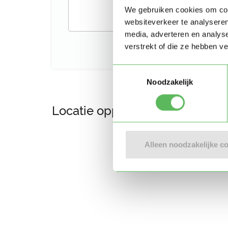
We gebruiken cookies om cont
websiteverkeer te analyseren
media, adverteren en analys
verstrekt of die ze hebben v
Toestemmingsselectie
Noodzakelijk
Locatie oppasadres (Bakkevee
Alleen noodzakelijke c