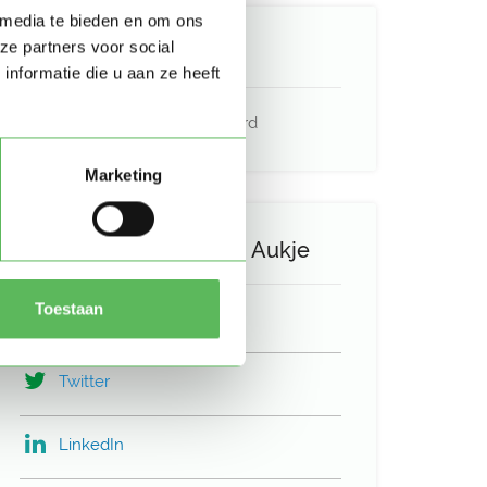
 media te bieden en om ons
ze partners voor social
Verificaties
nformatie die u aan ze heeft
E-mailadres is geverifieerd
Marketing
Deel het profiel van Aukje
Toestaan
Facebook
Twitter
LinkedIn