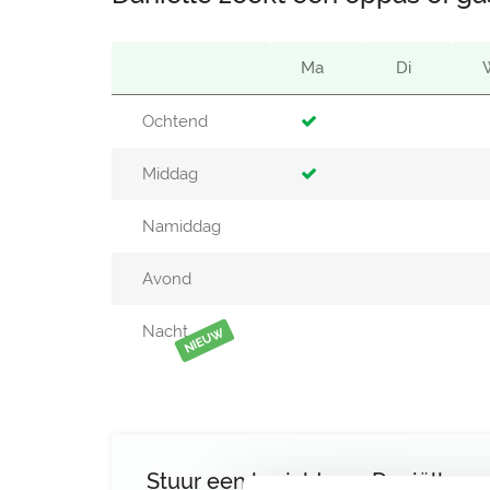
Ma
Di
Ochtend
Middag
Namiddag
Avond
Nacht
NIEUW
Stuur een bericht aan Daniëlle