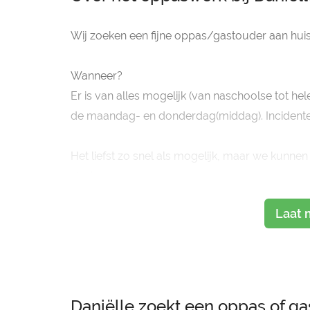
Wij zoeken een fijne oppas/gastouder aan huis 
Wanneer?
Er is van alles mogelijk (van naschoolse tot he
de maandag- en donderdag(middag). Incidente
Het liefst zo snel als mogelijk, maar we kun
start.
Laat 
Daniëlle zoekt een oppas of ga