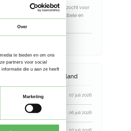
Oppas of gastouder gezocht voor
16
uur per week op flexibele en
structurele basis
Over
Uurtarief:
Account only
 media te bieden en om ons
ze partners voor social
nformatie die u aan ze heeft
Activiteit op Oppasland
Laatste activiteit
07 juli 2026
Marketing
Lid sinds
06 juli 2026
Profiel bijgewerkt
07 juli 2026