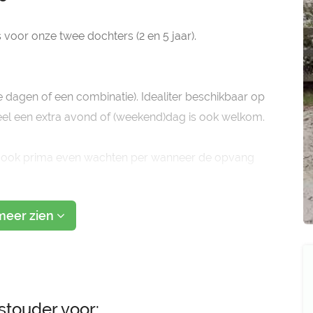
voor onze twee dochters (2 en 5 jaar).
le dagen of een combinatie). Idealiter beschikbaar op
el een extra avond of (weekend)dag is ook welkom.
nen ook prima even wachten per wanneer de opvang
meer zien
stouder voor: