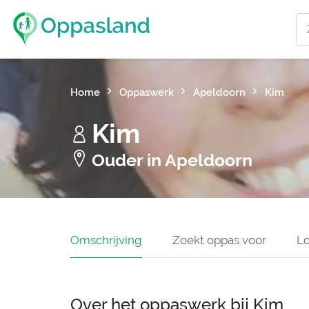
Home
Oppaswerk
Apeldoorn
Kim
Kim
Ouder in Apeldoorn
Omschrijving
Zoekt oppas voor
Lo
Over het oppaswerk bij Kim