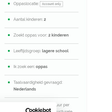
Oppaslocatie:
Account only
Aantal kinderen:
2
Zoekt oppas voor:
2 kinderen
Leeftijdsgroep:
lagere school
Ik zoek een:
oppas
Taalvaardigheid gevraagd:
Nederlands
Oppas gezocht voor
3
uur per
week op flexibele en structurele