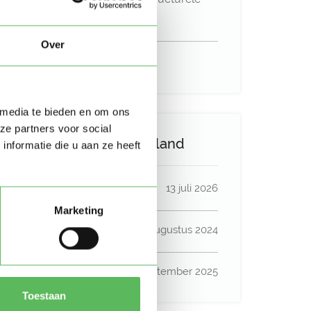
basis
Over
Uurtarief:
Account only
 media te bieden en om ons
ze partners voor social
Activiteit op Oppasland
nformatie die u aan ze heeft
Laatste activiteit
13 juli 2026
Marketing
Lid sinds
15 augustus 2024
Profiel bijgewerkt
02 september 2025
Toestaan