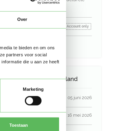
basis
Over
Oppas gezocht vanaf:
Account only
Uurtarief:
Account only
 media te bieden en om ons
ze partners voor social
nformatie die u aan ze heeft
Activiteit op Oppasland
Marketing
Laatste activiteit
05 juni 2026
Lid sinds
16 mei 2026
Toestaan