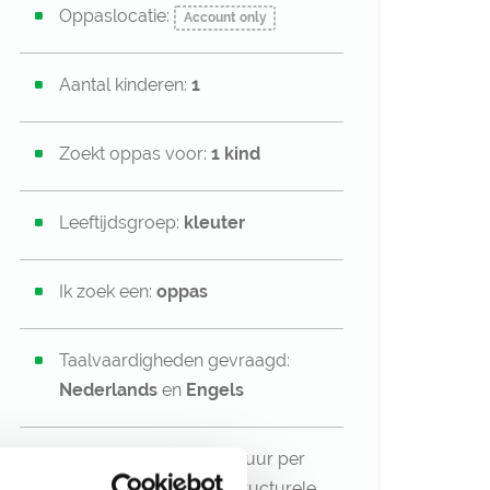
Oppaslocatie:
Account only
Aantal kinderen:
1
Zoekt oppas voor:
1 kind
Leeftijdsgroep:
kleuter
Ik zoek een:
oppas
Taalvaardigheden gevraagd:
Nederlands
en
Engels
Oppas gezocht voor
6
uur per
week op flexibele en structurele