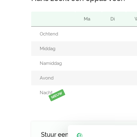
Ma
Di
Ochtend
Middag
Namiddag
Avond
Nacht
NIEUW
Stuur een bericht aan Hans