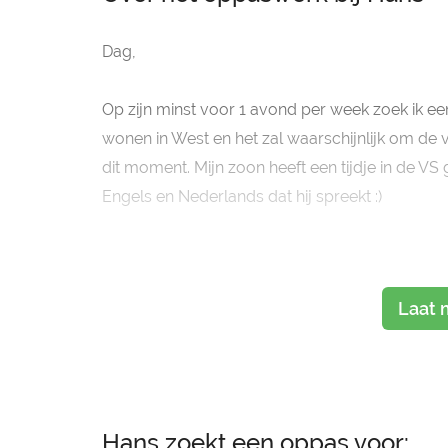
Dag,
Op zijn minst voor 1 avond per week zoek ik e
wonen in West en het zal waarschijnlijk om de v
dit moment. Mijn zoon heeft een tijdje in de 
Engels en Nederlands dat hij spreekt :)
----
Laat 
Hi there,
I am looking for a great babysitter f
Hans zoekt een oppas voor: