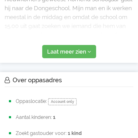
hij naar de Dongeschool. Mijn man en ik werken
meestal in de middag en omdat de school om
15.00 uit gaat zoeken we iemand die hem van
school kan halen en mee naar ons of zijn/haar
huis nemen tot ong. 17.30 uur. We
Laat meer zien
Over oppasadres
Oppaslocatie:
Account only
Aantal kinderen:
1
Zoekt gastouder voor:
1 kind