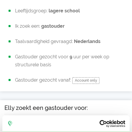
Leeftijdsgroep:
lagere school
Ik zoek een:
gastouder
Taalvaardigheid gevraagd:
Nederlands
Gastouder gezocht voor
9
uur per week op
structurele basis
Gastouder gezocht vanaf:
Account only
Elly zoekt een gastouder voor:
Ma
Di
Wo
Do
Vr
Za
Zo
Ochtend
Middag