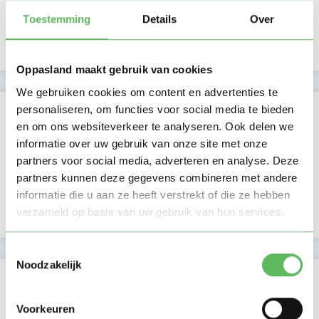
Namiddag
Toestemming
Details
Over
Avond
NIEUW
Nacht
Oppasland maakt gebruik van cookies
We gebruiken cookies om content en advertenties te
Activiteit op Oppasland
personaliseren, om functies voor social media te bieden
en om ons websiteverkeer te analyseren. Ook delen we
Laatste activiteit
11-08-2025
informatie over uw gebruik van onze site met onze
partners voor social media, adverteren en analyse. Deze
Lid sinds
03-08-2022
partners kunnen deze gegevens combineren met andere
informatie die u aan ze heeft verstrekt of die ze hebben
Profiel bijgewerkt
24-08-2023
verzameld op basis van uw gebruik van hun services.
Toestemmingsselectie
Noodzakelijk
Verificaties
E-mailadres is geverifieerd
Voorkeuren