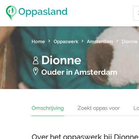
Home
Oppaswerk
Amsterdam
Dionne
Dionne
Ouder in Amsterdam
Omschrijving
Zoekt oppas voor
Lo
Over het oppaswerk bij Dionne