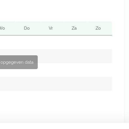
Wo
Do
Vr
Za
Zo
 opgegeven data