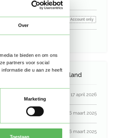
Oppas gezocht vanaf:
Account only
Over
Uurtarief:
Account only
 media te bieden en om ons
ze partners voor social
nformatie die u aan ze heeft
Activiteit op Oppasland
Laatste activiteit
17 april 2026
Marketing
Lid sinds
26 maart 2025
Profiel bijgewerkt
26 maart 2025
Toestaan