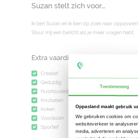
Suzan stelt zich voor…
Ik ben Suzan en ik ben op zoek naar oppaswerk
Stuur mij een bericht als je meer vragen hebt.
Extra vaardigheden
Talen
Creatief
Nederla
Geduldig
Engels
Toestemming
Huishoudelijke klusjes
Knutselen
Oppasland maakt gebruik v
Koken
We gebruiken cookies om cont
Voorlezen
websiteverkeer te analyseren
Sportief
media, adverteren en analys