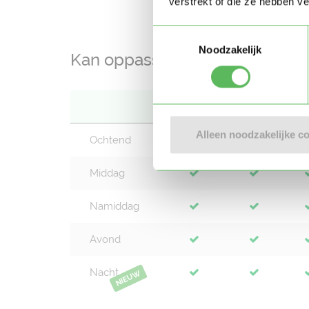
verstrekt of die ze hebben v
Toestemmingsselectie
Noodzakelijk
Kan oppassen op
Ma
Di
Alleen noodzakelijke c
Ochtend
Middag
Namiddag
Avond
Nacht
NIEUW