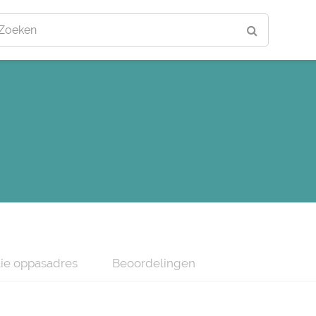
Zoeken
ie oppasadres
Beoordelingen