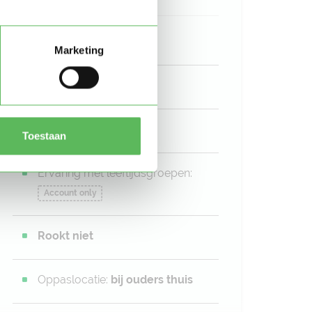
27
jaar
Marketing
Vrouw
6 jaar
ervaring
Toestaan
Ervaring met leeftijdsgroepen:
Account only
Rookt niet
Oppaslocatie:
bij ouders thuis