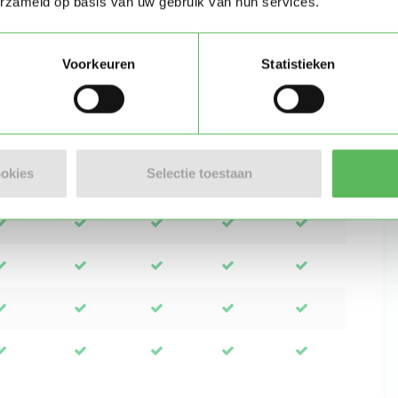
erzameld op basis van uw gebruik van hun services.
Voorkeuren
Statistieken
Wo
Do
Vr
Za
Zo
ookies
Selectie toestaan