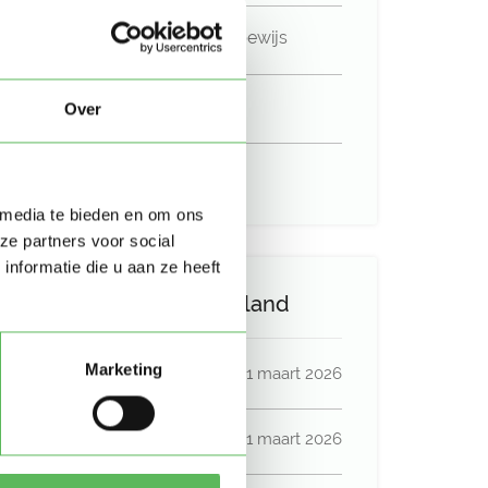
Niet in bezit van een rijbewijs
Geen auto beschikbaar
Over
Uurtarief:
Account only
 media te bieden en om ons
ze partners voor social
nformatie die u aan ze heeft
Activiteit op Oppasland
Marketing
Laatste activiteit
21 maart 2026
Lid sinds
21 maart 2026