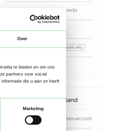
Niet in bezit van een rijbewijs
Geen auto beschikbaar
Over
Beschikbaar vanaf:
Account only
Uurtarief:
Account only
 media te bieden en om ons
ze partners voor social
nformatie die u aan ze heeft
Activiteit op Oppasland
Marketing
Laatste activiteit
12 februari 2026