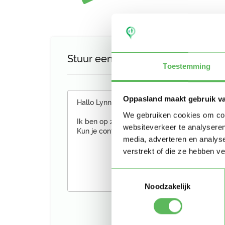
Stuur een bericht aan Lynn
Toestemming
Oppasland maakt gebruik v
We gebruiken cookies om cont
websiteverkeer te analyseren
media, adverteren en analys
verstrekt of die ze hebben v
Toestemmingsselectie
Noodzakelijk