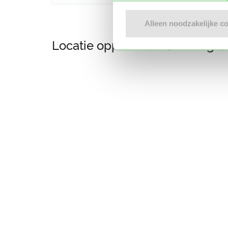
Alleen noodzakelijke c
Locatie oppasadres (Wolvega)