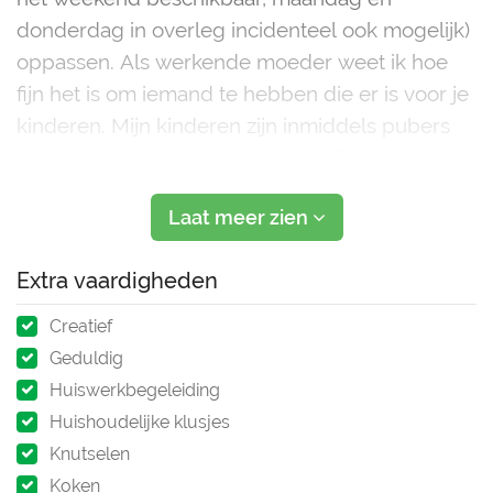
donderdag in overleg incidenteel ook mogelijk)
oppassen. Als werkende moeder weet ik hoe
fijn het is om iemand te hebben die er is voor je
kinderen. Mijn kinderen zijn inmiddels pubers
en hebben geen oppas meer nodig;-)
Over mij: creatief, graag buiten, lezer,
Laat meer zien
muziekliefhe
Extra vaardigheden
Creatief
Geduldig
Huiswerkbegeleiding
Huishoudelijke klusjes
Knutselen
Koken