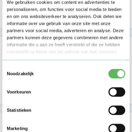
Beschikbaar vanaf:
We gebruiken cookies om content en advertenties te
Account only
personaliseren, om functies voor social media te bieden
en om ons websiteverkeer te analyseren. Ook delen we
Uurtarief:
Account only
informatie over uw gebruik van onze site met onze
partners voor social media, adverteren en analyse. Deze
partners kunnen deze gegevens combineren met andere
Kan oppassen op
informatie die u aan ze heeft verstrekt of die ze hebben
verzameld op basis van uw gebruik van hun services.
Ma
Di
Wo
Do
Vr
Za
Zo
Ochtend
Toestemmingsselectie
Middag
Noodzakelijk
Namiddag
Avond
NIEUW
Nacht
Voorkeuren
Statistieken
Activiteit op Oppasland
Marketing