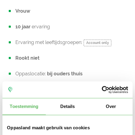
Vrouw
10 jaar
ervaring
Ervaring met leeftijdsgroepen:
Account only
Rookt niet
Oppaslocatie:
bij ouders thuis
Heeft zelf kinderen
Niet in bezit van een rijbewijs
Toestemming
Details
Over
Geen auto beschikbaar
Oppasland maakt gebruik van cookies