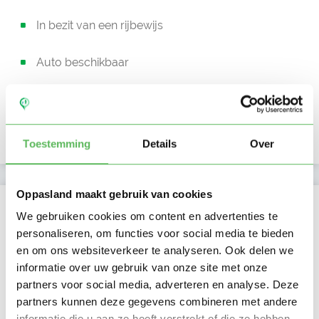
In bezit van een rijbewijs
Auto beschikbaar
Beschikbaar vanaf:
Account only
Uurtarief:
Account only
Toestemming
Details
Over
Oppasland maakt gebruik van cookies
Kan oppassen op
We gebruiken cookies om content en advertenties te
personaliseren, om functies voor social media te bieden
Ma
Di
Wo
Do
Vr
Za
Zo
en om ons websiteverkeer te analyseren. Ook delen we
Ochtend
informatie over uw gebruik van onze site met onze
Middag
partners voor social media, adverteren en analyse. Deze
Namiddag
partners kunnen deze gegevens combineren met andere
Avond
NIEUW
Nacht
informatie die u aan ze heeft verstrekt of die ze hebben