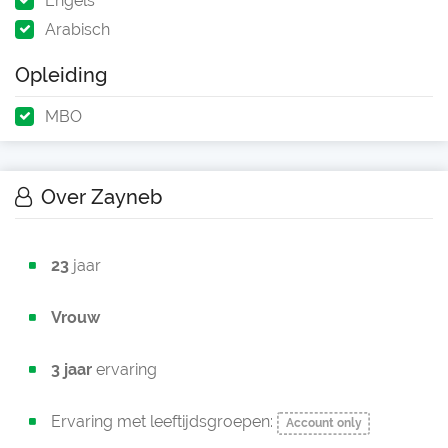
Engels
Arabisch
Opleiding
MBO
Over Zayneb
23
jaar
Vrouw
3 jaar
ervaring
Ervaring met leeftijdsgroepen:
Account only