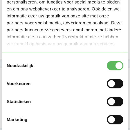
personaliseren, om functies voor social media te bieden
Ma
Di
Wo
Do
Vr
Za
Zo
en om ons websiteverkeer te analyseren. Ook delen we
Ochtend
informatie over uw gebruik van onze site met onze
Middag
partners voor social media, adverteren en analyse. Deze
Namiddag
partners kunnen deze gegevens combineren met andere
Avond
informatie die u aan ze heeft verstrekt of die ze hebben
NIEUW
Nacht
verzameld op basis van uw gebruik van hun services.
Toestemmingsselectie
Noodzakelijk
Activiteit op Oppasland
Voorkeuren
Laatste activiteit
13-03-2026
Statistieken
Lid sinds
03-03-2026
Profiel bijgewerkt
03-03-2026
Marketing