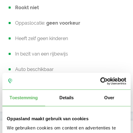
Rookt niet
Oppaslocatie:
geen voorkeur
Heeft zelf geen kinderen
In bezit van een rijbewijs
Auto beschikbaar
Beschikbaar vanaf:
Account only
Toestemming
Details
Over
Uurtarief:
Account only
Oppasland maakt gebruik van cookies
Kan oppassen op
We gebruiken cookies om content en advertenties te