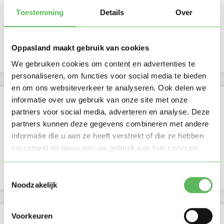
Ma
Di
Wo
Do
Vr
Za
Zo
Toestemming
Details
Over
Treasure heeft nog geen
Ochtend
beschikbaarheid
Middag
aangegeven
Namiddag
Avond
NIEUW
Nacht
Oppasland maakt gebruik van cookies
We gebruiken cookies om content en advertenties te
personaliseren, om functies voor social media te bieden
en om ons websiteverkeer te analyseren. Ook delen we
Activiteit op Oppasland
informatie over uw gebruik van onze site met onze
partners voor social media, adverteren en analyse. Deze
Laatste activiteit
29-12-2025
partners kunnen deze gegevens combineren met andere
informatie die u aan ze heeft verstrekt of die ze hebben
Lid sinds
29-12-2025
verzameld op basis van uw gebruik van hun services.
Profiel bijgewerkt
29-12-2025
Toestemmingsselectie
Noodzakelijk
Verificaties
Voorkeuren