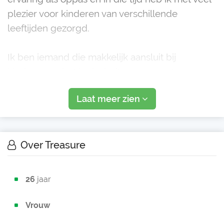
plezier voor kinderen van verschillende
leeftijden gezorgd.
Ik ben iemand die makkelijk aansluit bij
kinderen en het leuk vindt om samen te
ontdekken, spelen en lachen. Of dat nu
Laat meer zien
knutselen aan de keukentafel is, een boekje
lezen op de bank of lekker samen naar buit
Over Treasure
26
jaar
Vrouw