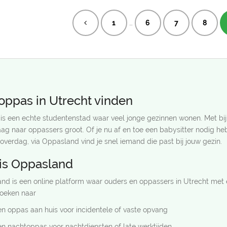
…
1
6
7
8
oppas in Utrecht vinden
 is een echte studentenstad waar veel jonge gezinnen wonen. Met bi
aag naar oppassers groot. Of je nu af en toe een babysitter nodig he
verdag, via Oppasland vind je snel iemand die past bij jouw gezin.
is Oppasland
nd is een online platform waar ouders en oppassers in Utrecht met 
zoeken naar
n oppas aan huis voor incidentele of vaste opvang
en nachtoppas voor nachtdiensten of late werktijden