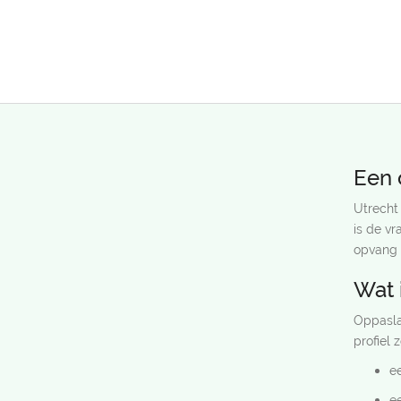
Een 
Utrecht
is de vr
opvang o
Wat 
Oppasla
profiel 
ee
e