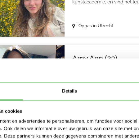
kunstacademie, en vind het leu
Oppas in Utrecht
Amy Ann (23)
Hoi ouders, ik ben Amy en ik be
en gezondheid in Wageningen. I
Details
Oppas in Utrecht
an cookies
ent en advertenties te personaliseren, om functies voor social
. Ook delen we informatie over uw gebruik van onze site met on
Sofie (19)
e. Deze partners kunnen deze gegevens combineren met andere i