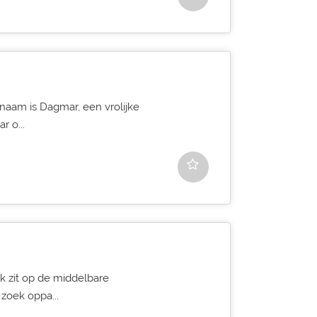
 naam is Dagmar, een vrolijke
r o...
n ik zit op de middelbare
 zoek oppa...