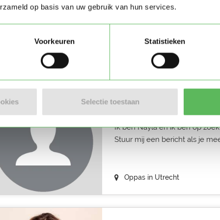
erzameld op basis van uw gebruik van hun services.
Hoi! Mijn naam is Sofie, ik ben 
ben dol op kinderen en vind het
Voorkeuren
Statistieken
Oppas in Utrecht
ookies
Selectie toestaan
Nayla
Ik ben Nayla en ik ben op zoek
Stuur mij een bericht als je me
Oppas in Utrecht