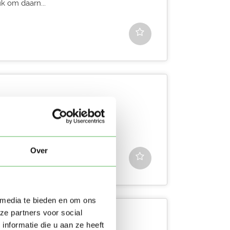
k om daarn...
n 21 jaar. Ik studeer voeding
k heb a...
Over
 media te bieden en om ons
ze partners voor social
nformatie die u aan ze heeft