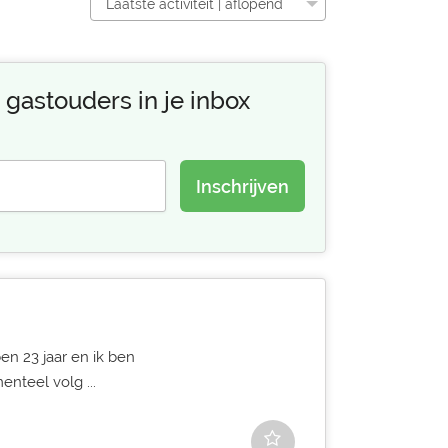
Laatste activiteit | aflopend
 gastouders in je inbox
Inschrijven
ben 23 jaar en ik ben
enteel volg ...