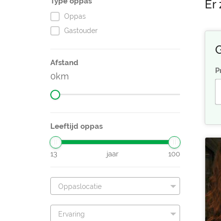
Type oppas
Er 
Oppas
Gastouder
G
Afstand
P
0
Leeftijd oppas
13
jaar
100
Oppaslocatie
Ervaring