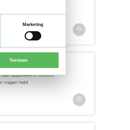
18 jaar en woon in Utrecht. Ik
 he...
Marketing
Toestaan
 naar oppaswerk in Utrecht.
er vragen hebt.