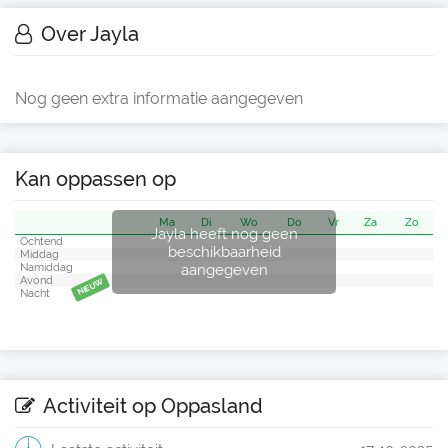
Over Jayla
Nog geen extra informatie aangegeven
Kan oppassen op
Ma
Di
Wo
Do
Vr
Za
Zo
Jayla heeft nog geen
Ochtend
beschikbaarheid
Middag
aangegeven
Namiddag
Avond
NIEUW
Nacht
Activiteit op Oppasland