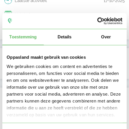
Laatste activiteit
17-10-2025
Lid sinds
16-10-2025
Profiel bijgewerkt
16-10-2025
Toestemming
Details
Over
Verificaties
Oppasland maakt gebruik van cookies
We gebruiken cookies om content en advertenties te
E-mailadres is geverifieerd
personaliseren, om functies voor social media te bieden
en om ons websiteverkeer te analyseren. Ook delen we
informatie over uw gebruik van onze site met onze
partners voor social media, adverteren en analyse. Deze
Locatie oppasadres (Stadskanaal)
partners kunnen deze gegevens combineren met andere
informatie die u aan ze heeft verstrekt of die ze hebben
verzameld op basis van uw gebruik van hun services.