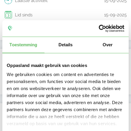
Laatste activiteit
15-09-2025
Lid sinds
15-09-2025
Profiel bijgewerkt
15-09-2025
Toestemming
Details
Over
Verificaties
Oppasland maakt gebruik van cookies
E-mailadres is geverifieerd
We gebruiken cookies om content en advertenties te
personaliseren, om functies voor social media te bieden
Google is gekoppeld
en om ons websiteverkeer te analyseren. Ook delen we
informatie over uw gebruik van onze site met onze
partners voor social media, adverteren en analyse. Deze
partners kunnen deze gegevens combineren met andere
Locatie oppasadres (Stadskanaal)
informatie die u aan ze heeft verstrekt of die ze hebben
verzameld op basis van uw gebruik van hun services.