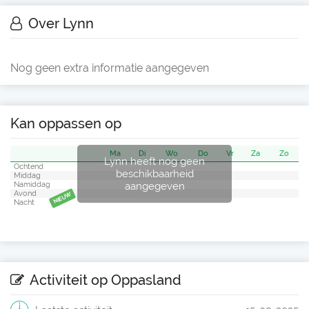
Over Lynn
Nog geen extra informatie aangegeven
Kan oppassen op
Ma
Di
Wo
Do
Vr
Za
Zo
Lynn heeft nog geen
Ochtend
beschikbaarheid
Middag
aangegeven
Namiddag
Avond
NIEUW
Nacht
Activiteit op Oppasland