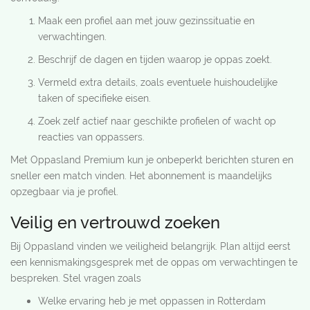
Maak een profiel aan met jouw gezinssituatie en
verwachtingen.
Beschrijf de dagen en tijden waarop je oppas zoekt.
Vermeld extra details, zoals eventuele huishoudelijke
taken of specifieke eisen.
Zoek zelf actief naar geschikte profielen of wacht op
reacties van oppassers.
Met Oppasland Premium kun je onbeperkt berichten sturen en
sneller een match vinden. Het abonnement is maandelijks
opzegbaar via je profiel.
Veilig en vertrouwd zoeken
Bij Oppasland vinden we veiligheid belangrijk. Plan altijd eerst
een kennismakingsgesprek met de oppas om verwachtingen te
bespreken. Stel vragen zoals
Welke ervaring heb je met oppassen in Rotterdam