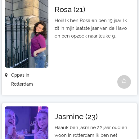
Rosa (21)
Hoii! Ik ben Rosa en ben 19 jaar. Ik
zit in mijn laatste jaar van de Havo
en ben opzoek naar leuke g...
Oppas in
Rotterdam
Jasmine (23)
Haai ik ben jasmine 22 jaar oud en
woon in rotterdam Ik ben net