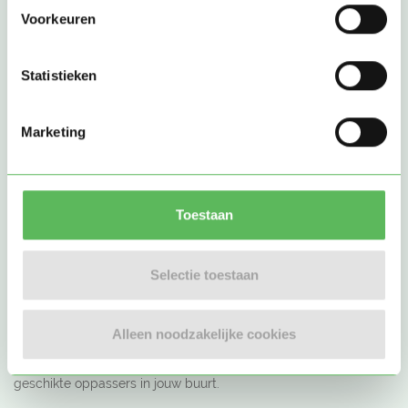
naar betrouwbare oppassers groot. Of je nu af en toe een
Voorkeuren
oppas nodig hebt voor een avondje uit of iemand zoekt voor
vaste dagen, via Oppasland vind je eenvoudig een oppas die
Statistieken
past bij jouw gezin.
Wat is Oppasland
Marketing
Oppasland is een online platform waar ouders en oppassers in
Rotterdam met elkaar in contact komen. Ouders kunnen via een
persoonlijk profiel zoeken naar
Toestaan
oppassers die flexibel beschikbaar zijn
gastouders voor professionele opvang
Selectie toestaan
nannies of ervaren oppassers voor regelmatige opvang
kandidaten in de oppascentrale van Rotterdam
Alleen noodzakelijke cookies
Of het nu gaat om een eenmalige babysit of een vaste hulp
aan huis, via Oppasland leg je veilig en snel contact met
geschikte oppassers in jouw buurt.