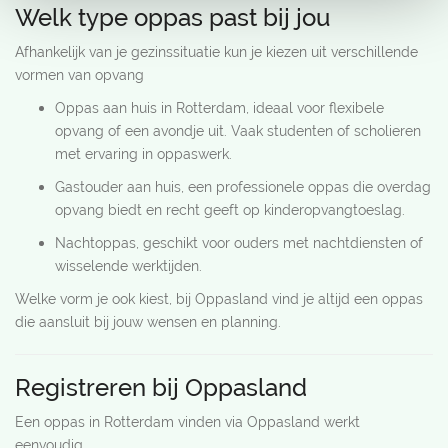
Welk type oppas past bij jou
Afhankelijk van je gezinssituatie kun je kiezen uit verschillende
vormen van opvang
Oppas aan huis in Rotterdam, ideaal voor flexibele
opvang of een avondje uit. Vaak studenten of scholieren
met ervaring in oppaswerk.
Gastouder aan huis, een professionele oppas die overdag
opvang biedt en recht geeft op kinderopvangtoeslag.
Nachtoppas, geschikt voor ouders met nachtdiensten of
wisselende werktijden.
Welke vorm je ook kiest, bij Oppasland vind je altijd een oppas
die aansluit bij jouw wensen en planning.
Registreren bij Oppasland
Een oppas in Rotterdam vinden via Oppasland werkt
eenvoudig.