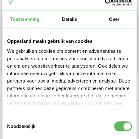
zoek naar een bijbaantje ik zou het
leuk vinden om te mogen o...
Toestemming
Details
Over
Oppasland maakt gebruik van cookies
We gebruiken cookies om content en advertenties te
Oppas in
personaliseren, om functies voor social media te bieden
Rotterdam
en om ons websiteverkeer te analyseren. Ook delen we
informatie over uw gebruik van onze site met onze
partners voor social media, adverteren en analyse. Deze
partners kunnen deze gegevens combineren met andere
…
1
14
15
16
17
18
informatie die u aan ze heeft verstrekt of die ze hebben
verzameld op basis van uw gebruik van hun services.
Toestemmingsselectie
Een oppas in Rotterdam vinden
Noodzakelijk
In een stad als Rotterdam, met duizenden gezinnen, is de vraag