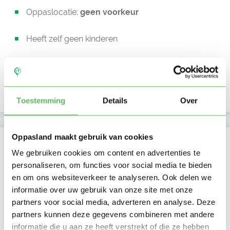
Oppaslocatie:
geen voorkeur
Heeft zelf geen kinderen
Niet in bezit van een rijbewijs
Geen auto beschikbaar
Toestemming
Details
Over
Oppasland maakt gebruik van cookies
Kan oppassen op
We gebruiken cookies om content en advertenties te
Ma
Di
Wo
Do
Vr
Za
Zo
personaliseren, om functies voor social media te bieden
Ochtend
en om ons websiteverkeer te analyseren. Ook delen we
Middag
informatie over uw gebruik van onze site met onze
Namiddag
partners voor social media, adverteren en analyse. Deze
Avond
partners kunnen deze gegevens combineren met andere
NIEUW
Nacht
informatie die u aan ze heeft verstrekt of die ze hebben