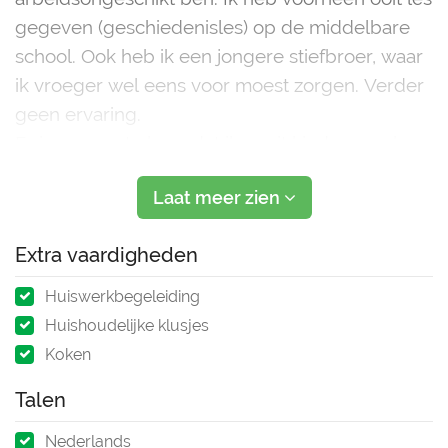
gegeven (geschiedenisles) op de middelbare
school. Ook heb ik een jongere stiefbroer, waar
ik vroeger wel eens voor moest zorgen. Verder
geen ervaring.
Er is een grote kans dat ik nooit kinderen zal
krijgen door mijn leefomstandigheden en
Laat meer zien
handicaps. Echter geeft het helpen en o
Extra vaardigheden
Huiswerkbegeleiding
Huishoudelijke klusjes
Koken
Talen
Nederlands