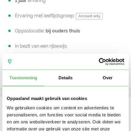
1 jaar
ervaring
Ervaring met leeftijdsgroep:
Account only
Oppaslocatie:
bij ouders thuis
In bezit van een rijbewijs
Geen auto beschikbaar
Uurtarief:
Account only
Toestemming
Details
Over
Oppasland maakt gebruik van cookies
Kan oppassen op
We gebruiken cookies om content en advertenties te
personaliseren, om functies voor social media te bieden
Ma
Di
Wo
Do
Vr
Za
Zo
en om ons websiteverkeer te analyseren. Ook delen we
Ochtend
informatie over uw gebruik van onze site met onze
Middag