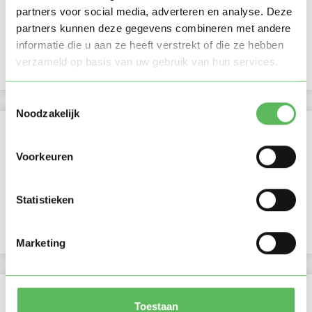
partners voor social media, adverteren en analyse. Deze
Namiddag
partners kunnen deze gegevens combineren met andere
Avond
NIEUW
informatie die u aan ze heeft verstrekt of die ze hebben
Nacht
verzameld op basis van uw gebruik van hun services.
Toestemmingsselectie
Noodzakelijk
Activiteit op Oppasland
Voorkeuren
Laatste activiteit
30-05-2026
Lid sinds
30-05-2026
Statistieken
Profiel bijgewerkt
30-05-2026
Marketing
Verificaties
Toestaan