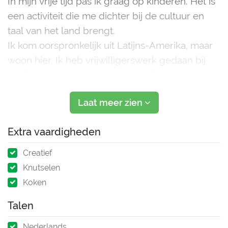
In mijn vrije tijd pas ik graag op kinderen. Het is
een activiteit die me dichter bij de cultuur en
taal van het land brengt.
Ik kom oorspronkelijk uit Latijns-Amerika, maar
woon hier. Ik heb vrijwilligerswerk gedaan bij
het Rode Kruis op de kinderafdeling, en daar is
mijn passie voor lesgeven aan en leren van
Laat meer zien
kinderen on
Extra vaardigheden
Creatief
Knutselen
Koken
Talen
Nederlands