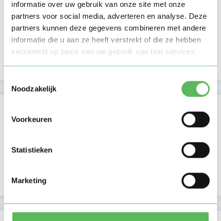
informatie over uw gebruik van onze site met onze
Ma
Di
Wo
Do
Vr
Za
Zo
partners voor social media, adverteren en analyse. Deze
Ochtend
partners kunnen deze gegevens combineren met andere
Middag
informatie die u aan ze heeft verstrekt of die ze hebben
Namiddag
Avond
NIEUW
verzameld op basis van uw gebruik van hun services.
Nacht
Toestemmingsselectie
Noodzakelijk
Activiteit op Oppasland
Voorkeuren
Laatste activiteit
18-05-2026
Statistieken
Lid sinds
01-02-2026
Profiel bijgewerkt
01-02-2026
Marketing