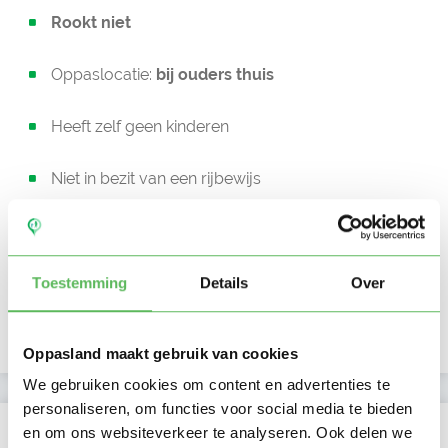
Rookt niet
Oppaslocatie:
bij ouders thuis
Heeft zelf geen kinderen
Niet in bezit van een rijbewijs
Geen auto beschikbaar
Beschikbaar vanaf:
Toestemming
Details
Over
Account only
Uurtarief:
Account only
Oppasland maakt gebruik van cookies
We gebruiken cookies om content en advertenties te
personaliseren, om functies voor social media te bieden
Kan oppassen op
en om ons websiteverkeer te analyseren. Ook delen we