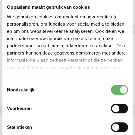
Oppasland maakt gebruik van cookies
Uurtarief:
Account only
We gebruiken cookies om content en advertenties te
personaliseren, om functies voor social media te bieden
en om ons websiteverkeer te analyseren. Ook delen we
informatie over uw gebruik van onze site met onze
Kan oppassen op
partners voor social media, adverteren en analyse. Deze
partners kunnen deze gegevens combineren met andere
Ma
Di
Wo
Do
Vr
Za
Zo
informatie die u aan ze heeft verstrekt of die ze hebben
Ochtend
Middag
verzameld op basis van uw gebruik van hun services.
Namiddag
Avond
Toestemmingsselectie
NIEUW
Nacht
Noodzakelijk
Voorkeuren
Activiteit op Oppasland
Statistieken