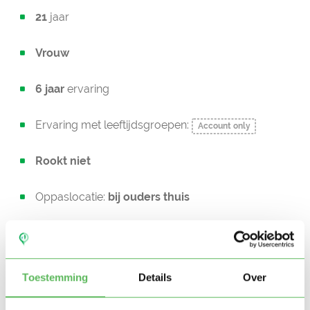
21
jaar
Vrouw
6 jaar
ervaring
Ervaring met leeftijdsgroepen:
Account only
Rookt niet
Oppaslocatie:
bij ouders thuis
Heeft zelf geen kinderen
In bezit van een rijbewijs
Toestemming
Details
Over
Geen auto beschikbaar