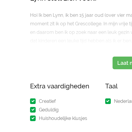
Hoi Ik ben Lynn, ik ben 15 jaar oud (over vier 
moment zit ik op het Grescollege. In mijn vrije 
en daarom ben ik op zoek naar een leuk gezin 
dat kinderen een leuke tijd hebben als ik er be
spelletjes d
Laat 
Extra vaardigheden
Taal
Creatief
Nederla
Geduldig
Huishoudelijke klusjes