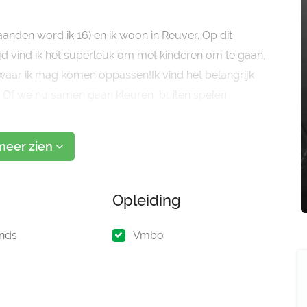
maanden word ik 16) en ik woon in Reuver. Op dit
tijd vind ik het superleuk om met kinderen om te gaan,
waar ik mag komen oppassen!Ik vind het belangrijk
n. Of we nu samen gaan kleuren, buiten spelen,
meer zien
Opleiding
nds
Vmbo