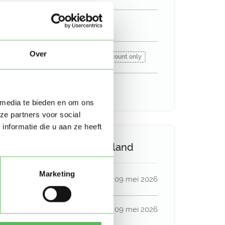
Geen auto beschikbaar
Over
Beschikbaar vanaf:
Account only
Uurtarief:
Account only
 media te bieden en om ons
ze partners voor social
nformatie die u aan ze heeft
Activiteit op Oppasland
Marketing
Laatste activiteit
09 mei 2026
Lid sinds
09 mei 2026