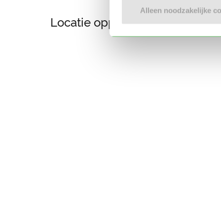
Alleen noodzakelijke c
Locatie oppasadres (Reuver)