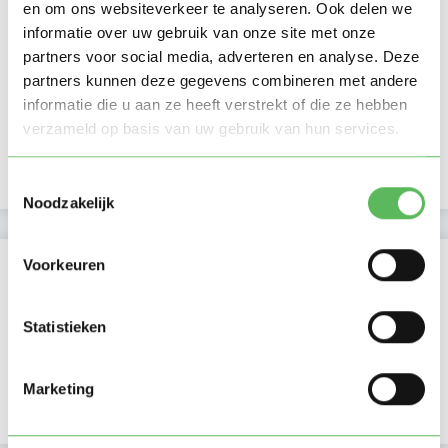
en om ons websiteverkeer te analyseren. Ook delen we
informatie over uw gebruik van onze site met onze
Ma
Di
Wo
Do
Vr
Za
Zo
partners voor social media, adverteren en analyse. Deze
Ochtend
partners kunnen deze gegevens combineren met andere
Middag
Namiddag
informatie die u aan ze heeft verstrekt of die ze hebben
Avond
verzameld op basis van uw gebruik van hun services.
NIEUW
Nacht
Toestemmingsselectie
Noodzakelijk
Activiteit op Oppasland
Voorkeuren
Laatste activiteit
08-07-2026
Statistieken
Lid sinds
08-07-2026
Marketing
Profiel bijgewerkt
08-07-2026