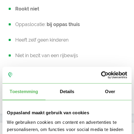
Rookt niet
Oppaslocatie:
bij oppas thuis
Heeft zelf geen kinderen
Niet in bezit van een rijbewijs
Geen auto beschikbaar
Beschikbaar vanaf:
Account only
Toestemming
Details
Over
Uurtarief:
Account only
Oppasland maakt gebruik van cookies
We gebruiken cookies om content en advertenties te
personaliseren, om functies voor social media te bieden
Kan oppassen op