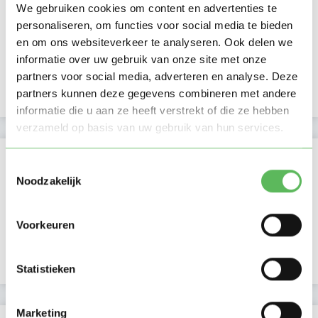
We gebruiken cookies om content en advertenties te
Ochtend
personaliseren, om functies voor social media te bieden
Middag
en om ons websiteverkeer te analyseren. Ook delen we
Namiddag
informatie over uw gebruik van onze site met onze
Avond
NIEUW
partners voor social media, adverteren en analyse. Deze
Nacht
partners kunnen deze gegevens combineren met andere
informatie die u aan ze heeft verstrekt of die ze hebben
verzameld op basis van uw gebruik van hun services.
Activiteit op Oppasland
Toestemmingsselectie
Noodzakelijk
Laatste activiteit
08-01-2026
Lid sinds
18-05-2020
Voorkeuren
Profiel bijgewerkt
17-11-2024
Statistieken
Marketing