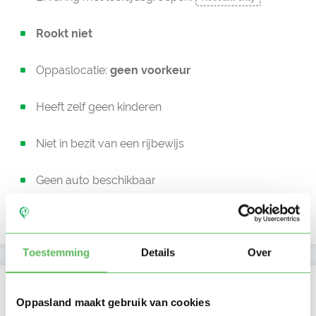
Rookt niet
Oppaslocatie:
geen voorkeur
Heeft zelf geen kinderen
Niet in bezit van een rijbewijs
Geen auto beschikbaar
Uurtarief:
Account only
Toestemming
Details
Over
Kan oppassen op
Oppasland maakt gebruik van cookies
Ma
Di
Wo
Do
Vr
Za
Zo