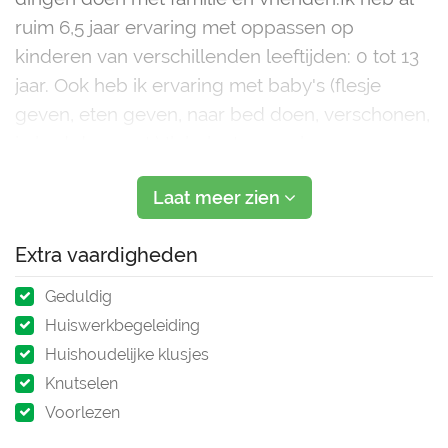
ruim 6,5 jaar ervaring met oppassen op
kinderen van verschillenden leeftijden: 0 tot 13
jaar. Ook heb ik ervaring met baby's (flesje
geven, eten geven, naar bed doen, verschonen,
in bad doen ect.) Ik heb stage gelopen op
(speciaal en regulier) basisscholen (in g
Laat meer zien
Extra vaardigheden
Geduldig
Huiswerkbegeleiding
Huishoudelijke klusjes
Knutselen
Voorlezen